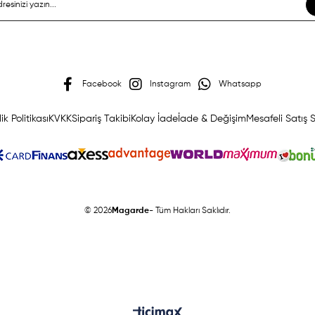
Facebook
Instagram
Whatsapp
lik Politikası
KVKK
Sipariş Takibi
Kolay İade
İade & Değişim
Mesafeli Satış 
© 2026
Magarde
- Tüm Hakları Saklıdır.