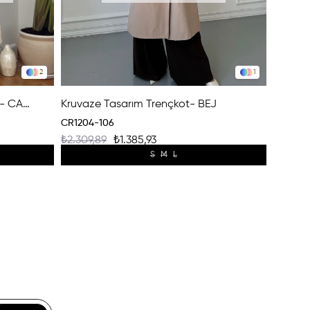
2
1
Kısa Kemerli Premium Trençkot- CAMEL
Kruvaze Tasarım Trençkot- BEJ
CR1204-106
₺2.309,89
₺1.385,93
S
M
L