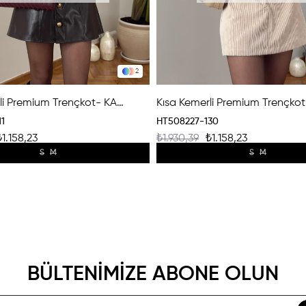
2
Kısa Kemerli Premium Trençkot- KAHVERENGİ
1
HT508227-130
₺1.158,23
₺1.930,39
₺1.158,23
S
M
S
M
BÜLTENİMİZE ABONE OLUN