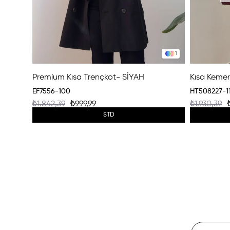
1
Premium Kısa Trençkot- SİYAH
EF7556-100
HT508227-11
₺1.842,39
₺999,99
₺1.930,39
STD