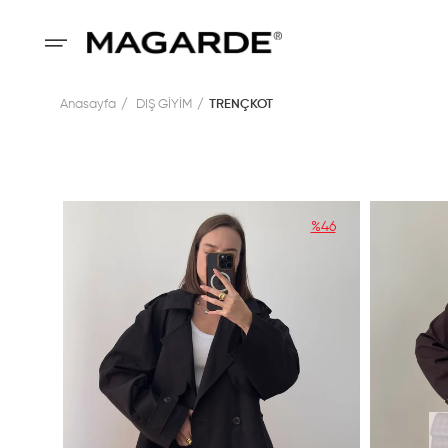
Anasayfa
DIŞ GİYİM
TRENÇKOT
%46