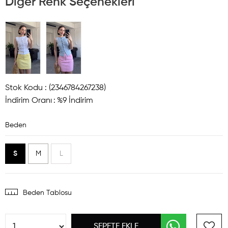
Diğer Renk Seçenekleri
Stok Kodu
(2346784267238)
İndirim Oranı
:
%
9
İndirim
Beden
S
M
L
Beden Tablosu