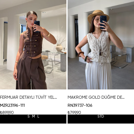
ÜRÜN
ÜRÜN
FERMUAR DETAYLI TÜVİT YELEK- KAHVERENGİ
MAKROME GOLD DÜĞME DETAYLI YELEK- BEJ
MZR23196-111
RN39737-106
₺899,90
₺799,90
S
M
L
STD