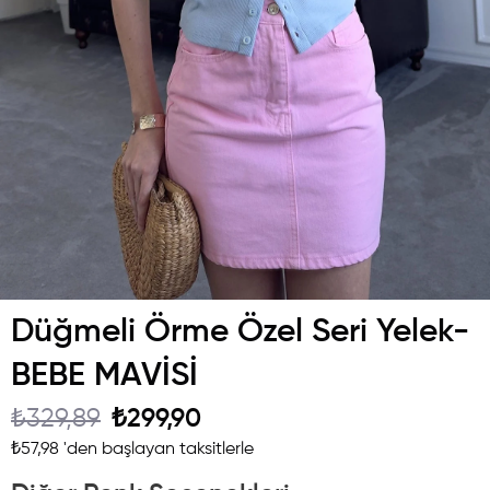
Düğmeli Örme Özel Seri Yelek-
BEBE MAVİSİ
₺329,89
₺299,90
₺57,98
'den başlayan taksitlerle