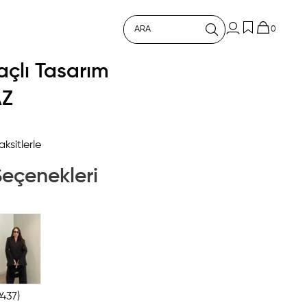
0
maçlı Tasarım
AZ
ksitlerle
Seçenekleri
437)