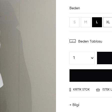
Beden
S
M
L
XL
Beden Tablosu
KRITIK STOK
İSTEK 
+ Bilgi