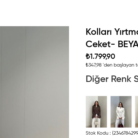
Kolları Yırt
Ceket- BEY
₺1.799,90
₺347,98
'den başlayan ta
Diğer Renk 
Stok Kodu
(2346784299