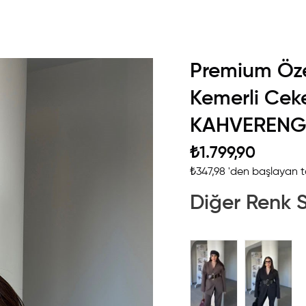
Premium Öze
Kemerli Cek
KAHVERENG
₺1.799,90
₺347,98
'den başlayan ta
Diğer Renk 