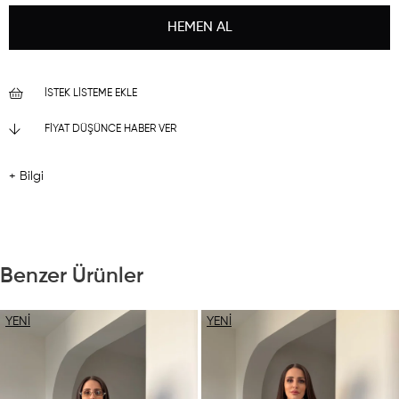
İSTEK LISTEME EKLE
FIYAT DÜŞÜNCE HABER VER
+ Bilgi
Benzer Ürünler
YENI
YENI
ÜRÜN
ÜRÜN