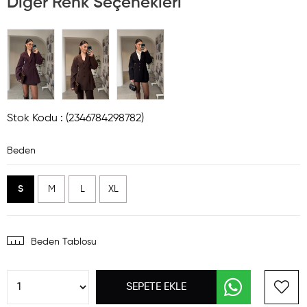
Diğer Renk Seçenekleri
Stok Kodu
(2346784298782)
Beden
S
M
L
XL
Beden Tablosu