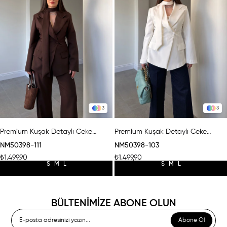
3
3
Premium Kuşak Detaylı Ceket- KAHVERENGİ
Premium Kuşak Detaylı Ceket- BEYAZ
NM50398-111
NM50398-103
₺1.499,90
₺1.499,90
S
M
L
S
M
L
BÜLTENİMİZE ABONE OLUN
Abone Ol