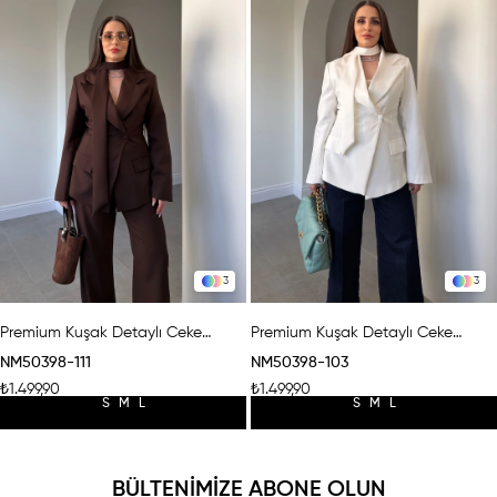
3
3
Premium Kuşak Detaylı Ceket- KAHVERENGİ
Premium Kuşak Detaylı Ceket- BEYAZ
NM50398-111
NM50398-103
₺1.499,90
₺1.499,90
S
M
L
S
M
L
BÜLTENİMİZE ABONE OLUN