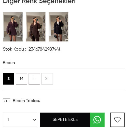
Diğer Renk Seçenekleri
Stok Kodu
(2346784298744)
Beden
S
M
L
XL
Beden Tablosu