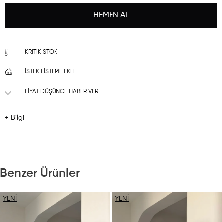
KRITIK STOK
İSTEK LISTEME EKLE
FIYAT DÜŞÜNCE HABER VER
+ Bilgi
Benzer Ürünler
YENI
YENI
ÜRÜN
ÜRÜN