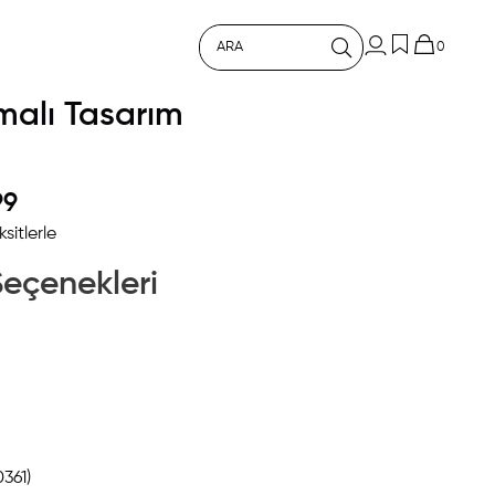
0
malı Tasarım
99
sitlerle
Seçenekleri
361)