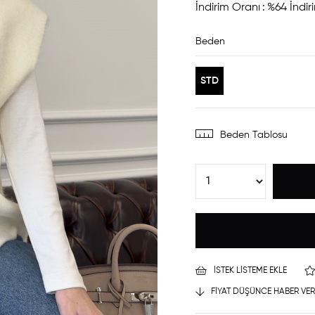
İndirim Oranı
:
%
64
İndir
Beden
STD
Beden Tablosu
İSTEK LISTEME EKLE
FIYAT DÜŞÜNCE HABER VER