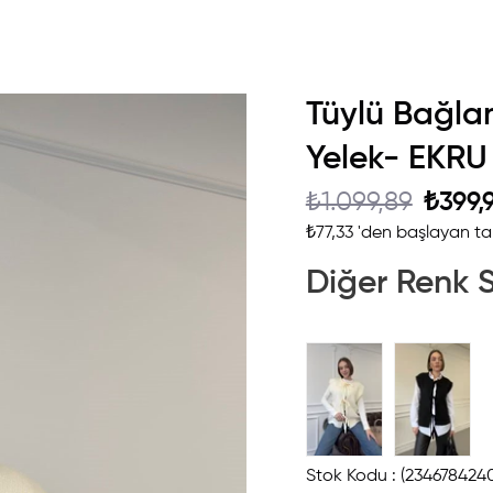
Tüylü Bağla
Yelek- EKRU
₺1.099,89
₺399,
₺77,33
'den başlayan tak
Diğer Renk 
Stok Kodu
(2346784240