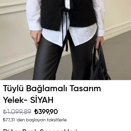
Tüylü Bağlamalı Tasarım
Yelek- SİYAH
₺1.099,89
₺399,90
₺77,31
'den başlayan taksitlerle