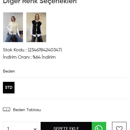
Diğer Renk Seçenekleri
Stok Kodu
(2346784240347)
İndirim Oranı
:
%
64
İndirim
Beden
STD
Beden Tablosu