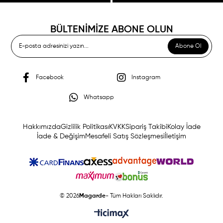
BÜLTENİMİZE ABONE OLUN
Abone Ol
Facebook
Instagram
Whatsapp
Hakkımızda
Gizlilik Politikası
KVKK
Sipariş Takibi
Kolay İade
İade & Değişim
Mesafeli Satış Sözleşmesi
İletişim
© 2026
Magarde
- Tüm Hakları Saklıdır.