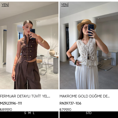
YENI
YENI
ÜRÜN
ÜRÜN
FERMUAR DETAYLI TÜVİT YELEK- KAHVERENGİ
MAKROME GOLD DÜĞME DETAYLI YELEK- BEJ
MZR23196-111
RN39737-106
₺899,90
₺799,90
S
M
L
STD